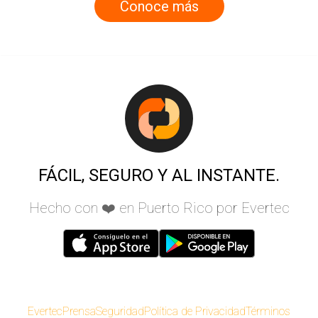
Conoce más
FÁCIL, SEGURO Y AL INSTANTE.
Hecho con ❤️ en Puerto Rico por Evertec
Evertec
Prensa
Seguridad
Política de Privacidad
Términos