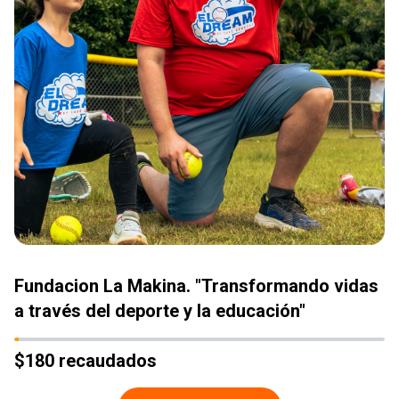
Fundacion La Makina. "Transformando vidas
a través del deporte y la educación"
$180 recaudados